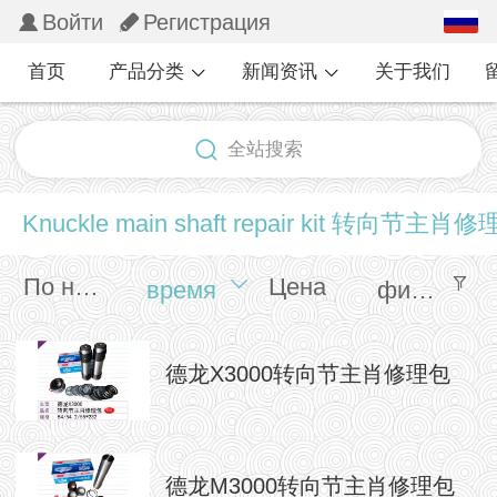
Pусский
Войти
Регистрация
中文
首页
产品分类
新闻资讯
关于我们
English
全站搜索
繁体
日本語
Knuckle main shaft repair kit 转向节主肖
한국어
По названии
Цена
время
фильтр
Español
français
德龙X3000转向节主肖修理包
德龙M3000转向节主肖修理包