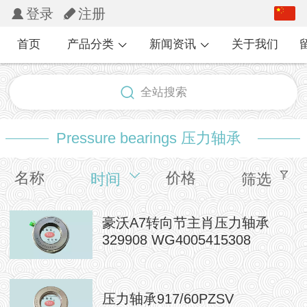
中文
登录
注册
English
首页
产品分类
新闻资讯
关于我们
繁体
全站搜索
日本語
한국어
Pressure bearings 压力轴承
Español
名称
价格
时间
筛选
Pусский
豪沃A7转向节主肖压力轴承
français
329908 WG4005415308
压力轴承917/60PZSV