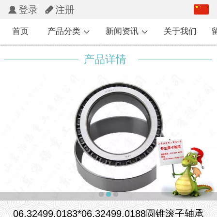
中文
登录
注册
English
首页
产品分类
新闻资讯
关于我们
繁体
产品详情
日本語
한국어
Español
Pусский
français
06.32499.0183*06.32499.0188圆锥滚子轴承